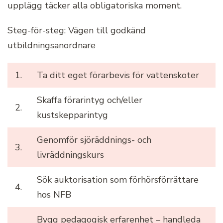
upplägg täcker alla obligatoriska moment.
Steg-för-steg: Vägen till godkänd
utbildningsanordnare
1.
Ta ditt eget förarbevis för vattenskoter
Skaffa förarintyg och/eller
2.
kustskepparintyg
Genomför sjöräddnings- och
3.
livräddningskurs
Sök auktorisation som förhörsförrättare
4.
hos NFB
Bygg pedagogisk erfarenhet – handleda