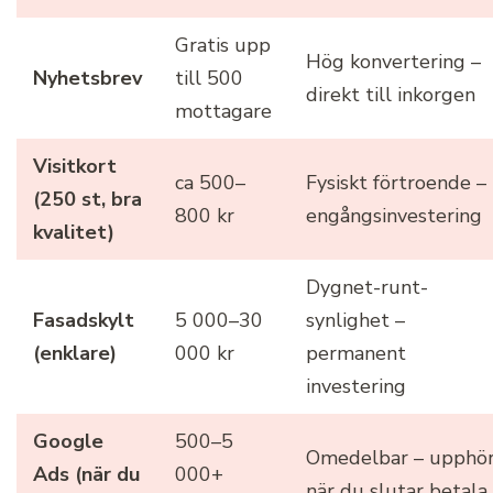
Gratis upp
Hög konvertering –
Nyhetsbrev
till 500
direkt till inkorgen
mottagare
Visitkort
ca 500–
Fysiskt förtroende –
(250 st, bra
800 kr
engångsinvestering
kvalitet)
Dygnet-runt-
Fasadskylt
5 000–30
synlighet –
(enklare)
000 kr
permanent
investering
Google
500–5
Omedelbar – upphö
Ads (när du
000+
när du slutar betala