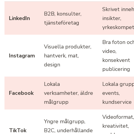
Skrivet inneh
B2B, konsulter,
LinkedIn
insikter,
tjänsteföretag
yrkeskompe
Bra foton oc
Visuella produkter,
video,
Instagram
hantverk, mat,
konsekvent
design
publicering
Lokala
Lokala grupp
Facebook
verksamheter, äldre
events,
målgrupp
kundservice
Videoformat,
Yngre målgrupp,
kreativitet,
TikTok
B2C, underhållande