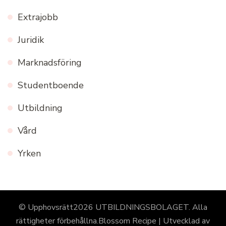
Extrajobb
Juridik
Marknadsföring
Studentboende
Utbildning
Vård
Yrken
© Upphovsrätt2026
UTBILDNINGSBOLAGET
. Alla
rättigheter förbehållna.
Blossom Recipe | Utvecklad av