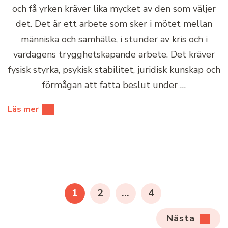
och få yrken kräver lika mycket av den som väljer
det. Det är ett arbete som sker i mötet mellan
människa och samhälle, i stunder av kris och i
vardagens trygghetskapande arbete. Det kräver
fysisk styrka, psykisk stabilitet, juridisk kunskap och
förmågan att fatta beslut under …
Läs mer
Sidnumrering
för
SIDA
SIDA
SIDA
1
2
…
4
inlägg
Nästa